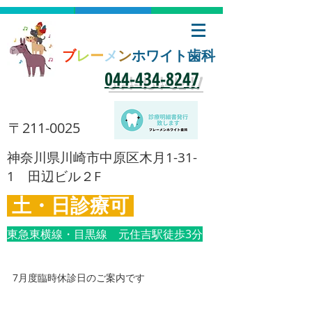
ブ
レ
ー
メ
ン
ホワイト歯科
​044-434-8247
​〒211-0025
​神奈川県川崎市中原区木月1-31-
1 田辺ビル２F
土・日診療可
東急東横線・目黒線 元住吉駅徒歩3分
7月度臨時休診日のご案内です