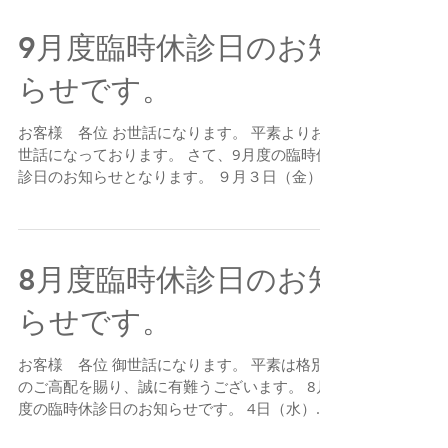
終日休診 10月29日（金） 午後休診...
9月度臨時休診日のお知
らせです。
お客様 各位 お世話になります。 平素よりお
世話になっております。 さて、9月度の臨時休
診日のお知らせとなります。 ９月３日（金）
午後休診 ９月９日（木） 終日休診 ９月２２
日（水）終日休診 ９月２４日（金）終日休診
新患・急患に関わりませず、ご予約の際は上記
ご確認の上...
8月度臨時休診日のお知
らせです。
お客様 各位 御世話になります。 平素は格別
のご高配を賜り、誠に有難うございます。 8月
度の臨時休診日のお知らせです。 4日（水）終
日休診 6日（金）午後休診 8日（日）～