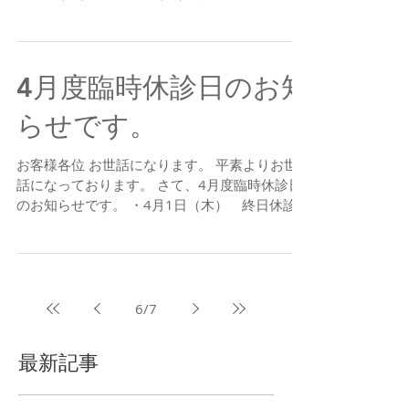
ご迷惑をお掛け致しますが、何卒ご容赦の程 お
願い申し上げます。 ブレーメンホワイト歯科
4月度臨時休診日のお知
らせです。
お客様各位 お世話になります。 平素よりお世
話になっております。 さて、4月度臨時休診日
のお知らせです。 ・4月1日（木） 終日休診
・4月9日（金） 終日休診 ・4月19日（月）終
日休診 ・4月28日（水）終日休診 初診、急患、
ご予約の際は上記ご確認の上お願い申し上げま
す...
6
/
7
最新記事