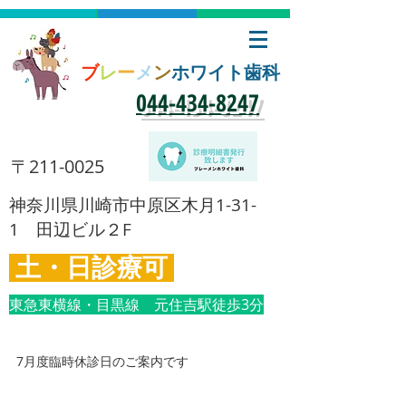
ブ
レ
ー
メ
ン
ホワイト歯科
​044-434-8247
​〒211-0025
​神奈川県川崎市中原区木月1-31-
1 田辺ビル２F
土・日診療可
東急東横線・目黒線 元住吉駅徒歩3分
7月度臨時休診日のご案内です