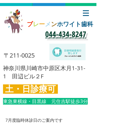
ブ
レ
ー
メ
ン
ホワイト歯科
​044-434-8247
​〒211-0025
​神奈川県川崎市中原区木月1-31-
1 田辺ビル２F
土・日診療可
東急東横線・目黒線 元住吉駅徒歩3分
7月度臨時休診日のご案内です