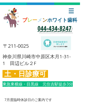
ブ
レ
ー
メ
ン
ホワイト歯科
​044-434-8247
​〒211-0025
​神奈川県川崎市中原区木月1-31-
1 田辺ビル２F
土・日診療可
東急東横線・目黒線 元住吉駅徒歩3分
7月度臨時休診日のご案内です