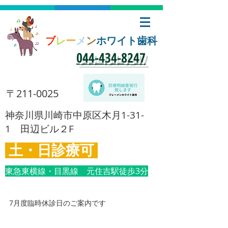
ブ
レ
ー
メ
ン
ホワイト歯科
​044-434-8247
​〒211-0025
​神奈川県川崎市中原区木月1-31-
1 田辺ビル２F
土・日診療可
東急東横線・目黒線 元住吉駅徒歩3分
7月度臨時休診日のご案内です