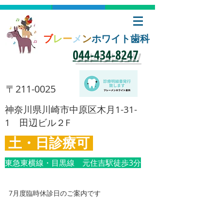
ブ
レ
ー
メ
ン
ホワイト歯科
​044-434-8247
​〒211-0025
​神奈川県川崎市中原区木月1-31-
1 田辺ビル２F
土・日診療可
東急東横線・目黒線 元住吉駅徒歩3分
7月度臨時休診日のご案内です