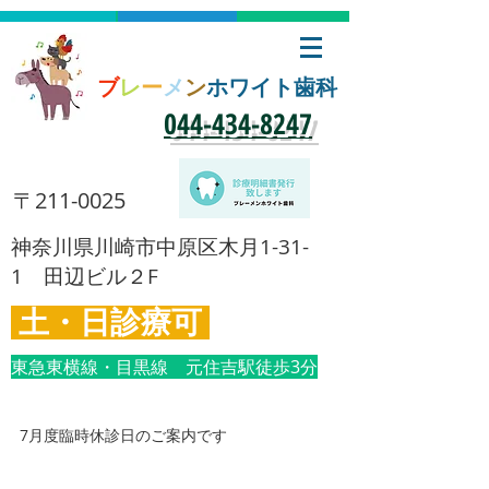
ブ
レ
ー
メ
ン
ホワイト歯科
​044-434-8247
​〒211-0025
​神奈川県川崎市中原区木月1-31-
1 田辺ビル２F
土・日診療可
東急東横線・目黒線 元住吉駅徒歩3分
7月度臨時休診日のご案内です