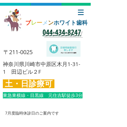
ブ
レ
ー
メ
ン
ホワイト歯科
​044-434-8247
​〒211-0025
​神奈川県川崎市中原区木月1-31-
1 田辺ビル２F
土・日診療可
東急東横線・目黒線 元住吉駅徒歩3分
7月度臨時休診日のご案内です