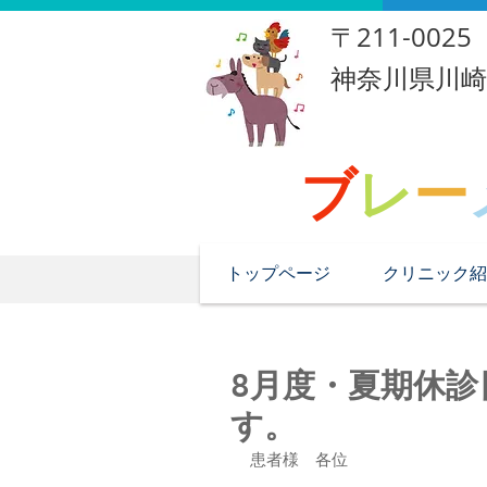
​〒211-0025
​神奈川県川
ブ
レ
ー
トップページ
クリニック紹
8月度・夏期休
す。
患者様　各位