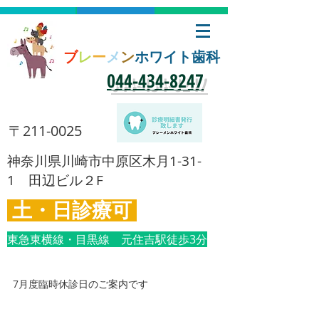
ブ
レ
ー
メ
ン
ホワイト歯科
​044-434-8247
​〒211-0025
​神奈川県川崎市中原区木月1-31-
1 田辺ビル２F
土・日診療可
東急東横線・目黒線 元住吉駅徒歩3分
7月度臨時休診日のご案内です