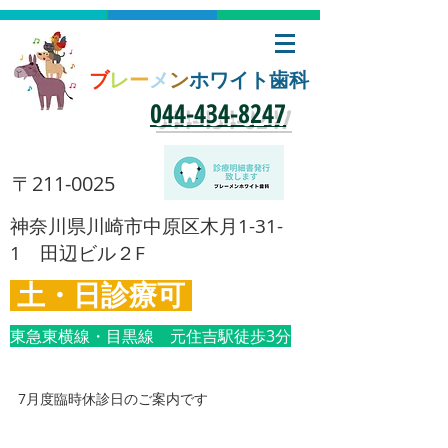
ブ
レ
ー
メ
ン
ホワイト歯科
​044-434-8247
​〒211-0025
​神奈川県川崎市中原区木月1-31-
1 田辺ビル２F
土・日診療可
東急東横線・目黒線 元住吉駅徒歩3分
7月度臨時休診日のご案内です