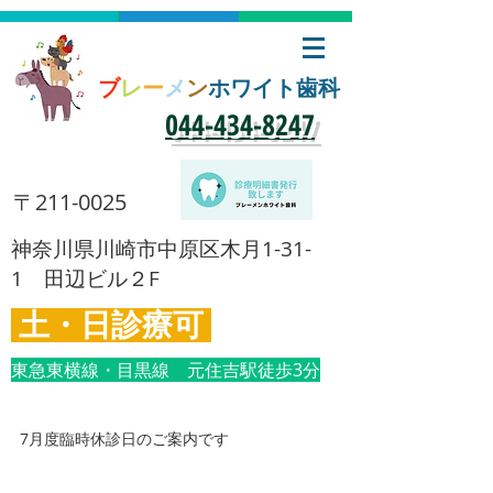
ブ
レ
ー
メ
ン
ホワイト歯科
​044-434-8247
​〒211-0025
​神奈川県川崎市中原区木月1-31-
1 田辺ビル２F
土・日診療可
東急東横線・目黒線 元住吉駅徒歩3分
7月度臨時休診日のご案内です