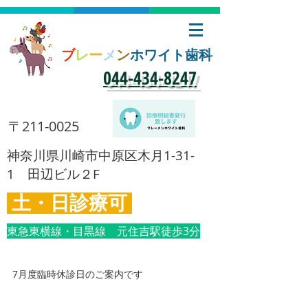
ブ
レ
ー
メ
ン
ホワイト歯科
​044-434-8247
​〒211-0025
​神奈川県川崎市中原区木月1-31-
1 田辺ビル２F
土・日診療可
東急東横線・目黒線 元住吉駅徒歩3分
7月度臨時休診日のご案内です