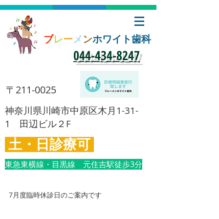
ブ
レ
ー
メ
ン
ホワイト歯科
​044-434-8247
​〒211-0025
​神奈川県川崎市中原区木月1-31-
1 田辺ビル２F
土・日診療可
東急東横線・目黒線 元住吉駅徒歩3分
7月度臨時休診日のご案内です