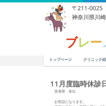
​〒211-0025
​神奈川県川
ブ
レ
ー
トップページ
クリニック紹
11月度臨時休診
患者様　各位
お世話になります。